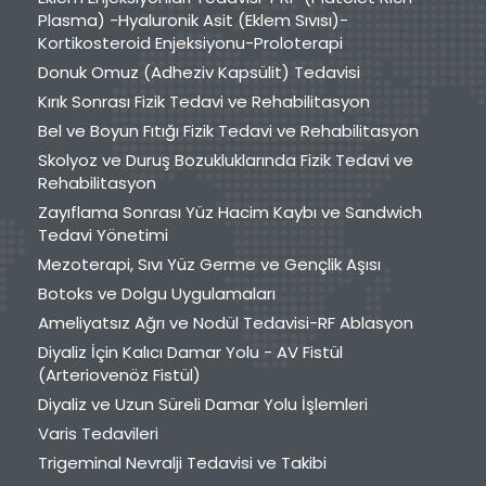
Plasma) -Hyaluronik Asit (Eklem Sıvısı)-
Kortikosteroid Enjeksiyonu-Proloterapi
Donuk Omuz (Adheziv Kapsülit) Tedavisi
Kırık Sonrası Fizik Tedavi ve Rehabilitasyon
Bel ve Boyun Fıtığı Fizik Tedavi ve Rehabilitasyon
Skolyoz ve Duruş Bozukluklarında Fizik Tedavi ve
Rehabilitasyon
Zayıflama Sonrası Yüz Hacim Kaybı ve Sandwich
Tedavi Yönetimi
Mezoterapi, Sıvı Yüz Germe ve Gençlik Aşısı
Botoks ve Dolgu Uygulamaları
Ameliyatsız Ağrı ve Nodül Tedavisi-RF Ablasyon
Diyaliz İçin Kalıcı Damar Yolu - AV Fistül
(Arteriovenöz Fistül)
Diyaliz ve Uzun Süreli Damar Yolu İşlemleri
Varis Tedavileri
Trigeminal Nevralji Tedavisi ve Takibi