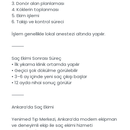
3.
Donör alan planlaması
4.
Köklerin toplanması
5.
Ekim işlemi
6.
Takip ve kontrol süreci
İşlem genellikle lokal anestezi altında yapılır.
⸻
Saç Ekimi Sonrası Süreç
•
İlk yıkama klinik ortamda yapılır
•
Geçici şok dökülme görülebilir
•
3–6 ay içinde yeni saç çıkışı başlar
•
12 ayda nihai sonuç görülür
⸻
Ankara’da Saç Ekimi
Yenimed Tıp Merkezi, Ankara’da modern ekipman
ve deneyimli ekip ile saç ekimi hizmeti