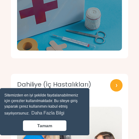
›
Dahiliye (İç Hastalıkları)
Bölümü
Sitemizden en iyi şekilde faydalanabilmeniz
için çerezler kullanılmaktadır. Bu siteye giriş
yaparak çerez kullanımını kabul etmiş
Daha Fazla Bilgi
sayılıyorsunuz.
Tamam