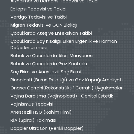
Alzheimer ve Demans Tedavisi ve Takibi
Epilepsi Tedavisi ve Takibi
Vertigo Tedavisi ve Takibi
Migren Tedavisi ve GON Blokajı
Çocuklarda Ateş ve Enfeksiyon Takibi
Çocuklarda Boy Kısalığı, Erken Ergenlik ve Hormon
Değerlendirmesi
Bebek ve Çocuklarda Alerji Muayenesi
Bebek ve Çocuklarda Göz Kontrolü
Saç Ekimi ve Anestezili Saç Ekimi
Rinoplasti (Burun Estetiği) ve Göz Kapağı Ameliyatı
Onarıcı Cerrahi(Rekonstrüktif Cerrahi) Uygulamaları
Vajina Daraltma (Vajinoplasti) | Genital Estetik
Vajinismus Tedavisi
Anestezili HSG (Rahim Filmi)
RİA (Spiral) Takılması
Doppler Ultrason (Renkli Doppler)