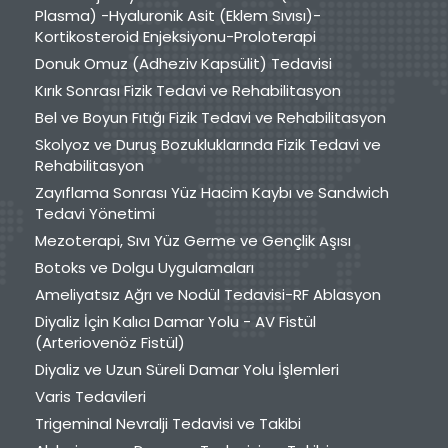
Plasma) -Hyaluronik Asit (Eklem Sıvısı)-
Kortikosteroid Enjeksiyonu-Proloterapi
Donuk Omuz (Adheziv Kapsülit) Tedavisi
Kırık Sonrası Fizik Tedavi ve Rehabilitasyon
Bel ve Boyun Fıtığı Fizik Tedavi ve Rehabilitasyon
Skolyoz ve Duruş Bozukluklarında Fizik Tedavi ve
Rehabilitasyon
Zayıflama Sonrası Yüz Hacim Kaybı ve Sandwich
Tedavi Yönetimi
Mezoterapi, Sıvı Yüz Germe ve Gençlik Aşısı
Botoks ve Dolgu Uygulamaları
Ameliyatsız Ağrı ve Nodül Tedavisi-RF Ablasyon
Diyaliz İçin Kalıcı Damar Yolu - AV Fistül
(Arteriovenöz Fistül)
Diyaliz ve Uzun Süreli Damar Yolu İşlemleri
Varis Tedavileri
Trigeminal Nevralji Tedavisi ve Takibi