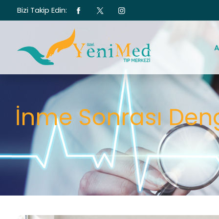
Bizi Takip Edin:
A
İnme Sonrası Deng