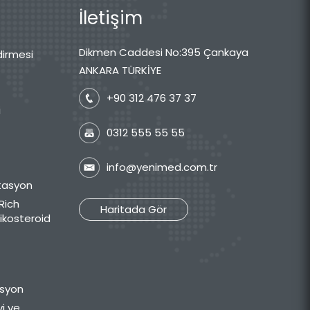
İletişim
Dikmen Caddesi No:395 Çankaya
dirmesi
ANKARA TÜRKİYE
+90 312 476 37 37
i
0312 555 55 55
info@yenimed.com.tr
itasyon
Rich
Haritada Gör
tikosteroid
asyon
vi ve