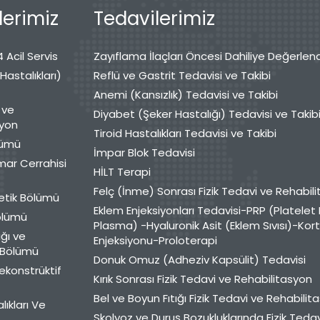
erimiz
Tedavilerimiz
 Acil Servis
Zayıflama İlaçları Öncesi Dahiliye Değerlen
 Hastalıkları)
Reflü ve Gastrit Tedavisi ve Takibi
Anemi (Kansızlık) Tedavisi ve Takibi
 ve
Diyabet (Şeker Hastalığı) Tedavisi ve Takib
syon
Tiroid Hastalıkları Tedavisi ve Takibi
lümü
İmpar Blok Tedavisi
mar Cerrahisi
HİLT Terapi
Felç (İnme) Sonrası Fizik Tedavi ve Rehabil
etik Bölümü
Eklem Enjeksiyonları Tedavisi-PRP (Platelet 
Bölümü
Plasma) -Hyaluronik Asit (Eklem Sıvısı)-Kor
ğı ve
Enjeksiyonu-Proloterapi
ı Bölümü
Donuk Omuz (Adheziv Kapsülit) Tedavisi
Rekonstrüktif
Kırık Sonrası Fizik Tedavi ve Rehabilitasyon
Bel ve Boyun Fıtığı Fizik Tedavi ve Rehabilit
lıkları Ve
Skolyoz ve Duruş Bozukluklarında Fizik Teda