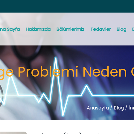
na Sayfa
Hakkımızda
Bölümlerimiz
Tedaviler
Blog
e Problemi Neden Ol
Anasayfa
/
Blog /
İn