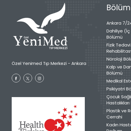
Bölüml
Ankara 7/24
Dahiliye (İç
Bölümü
Fizik Tedavi
Rehabilita
Nöroloji Bö
Özel Yenimed Tıp Merkezi - Ankara
Kalp ve Da
Bölümü
Medikal Est
Psikiyatri 
Çocuk Sağlı
Hastalıklar
Plastik ve 
Cerrahi
Kadın Hasta
Doğum