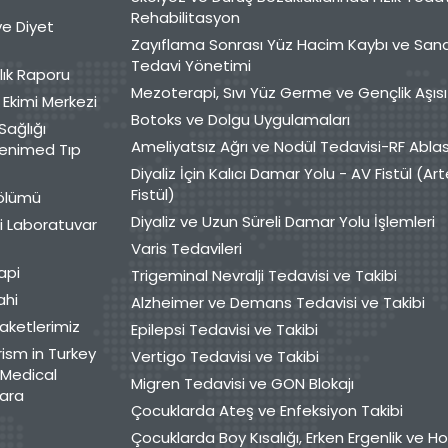
Rehabilitasyon
e Diyet
Zayıflama Sonrası Yüz Hacim Kaybı ve San
Tedavi Yönetimi
lık Raporu
Mezoterapi, Sıvı Yüz Germe ve Gençlik Aşısı
Ekimi Merkezi
Botoks ve Dolgu Uygulamaları
Sağlığı
Ameliyatsız Ağrı ve Nodül Tedavisi-RF Abla
enimed Tıp
Diyaliz İçin Kalıcı Damar Yolu - AV Fistül (A
Fistül)
Bölümü
Diyaliz ve Uzun Süreli Damar Yolu İşlemleri
i Laboratuvar
Varis Tedavileri
api
Trigeminal Nevralji Tedavisi ve Takibi
ahi
Alzheimer ve Demans Tedavisi ve Takibi
aketlerimiz
Epilepsi Tedavisi ve Takibi
ism in Turkey
Vertigo Tedavisi ve Takibi
Medical
Migren Tedavisi ve GON Blokajı
ara
Çocuklarda Ateş ve Enfeksiyon Takibi
Çocuklarda Boy Kısalığı, Erken Ergenlik ve 