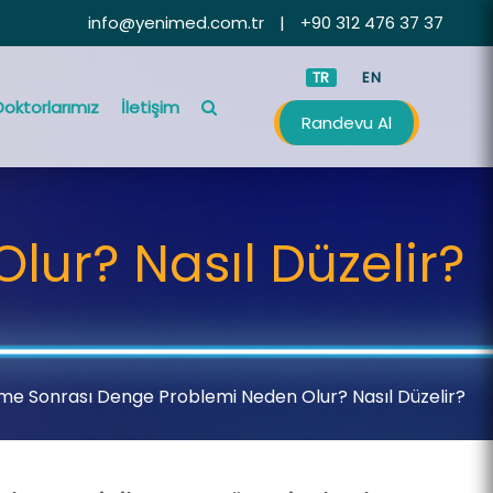
info@yenimed.com.tr
|
+90 312 476 37 37
TR
EN
Doktorlarımız
İletişim
Randevu Al
ur? Nasıl Düzelir?
me Sonrası Denge Problemi Neden Olur? Nasıl Düzelir?