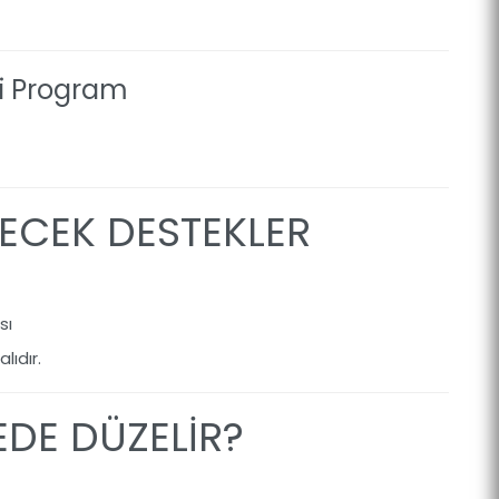
li Program
LECEK DESTEKLER
sı
ıdır.
EDE DÜZELİR?