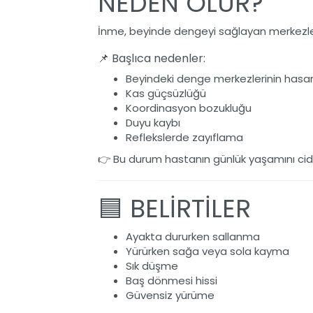
NEDEN OLUR?
İnme, beyinde dengeyi sağlayan merkezleri 
📌 Başlıca nedenler:
Beyindeki denge merkezlerinin hasar
Kas güçsüzlüğü
Koordinasyon bozukluğu
Duyu kaybı
Reflekslerde zayıflama
👉 Bu durum hastanın günlük yaşamını ciddi 
🟦 BELİRTİLER
Ayakta dururken sallanma
Yürürken sağa veya sola kayma
Sık düşme
Baş dönmesi hissi
Güvensiz yürüme