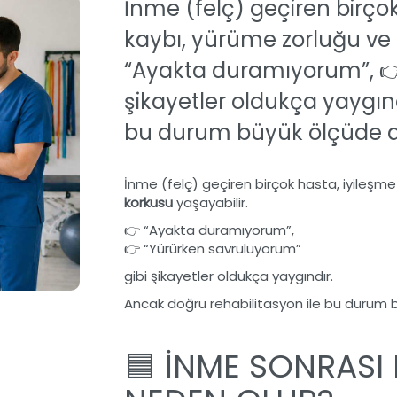
İnme (felç) geçiren birço
kaybı, yürüme zorluğu ve
“Ayakta duramıyorum”, 👉
şikayetler oldukça yaygınd
bu durum büyük ölçüde düz
İnme (felç) geçiren birçok hasta, iyileşm
korkusu
yaşayabilir.
👉 “Ayakta duramıyorum”,
👉 “Yürürken savruluyorum”
gibi şikayetler oldukça yaygındır.
Ancak doğru rehabilitasyon ile bu durum bü
🟦 İNME SONRASI