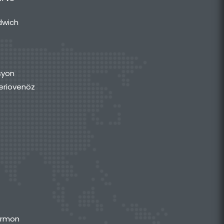
dwich
syon
rteriovenöz
Hormon