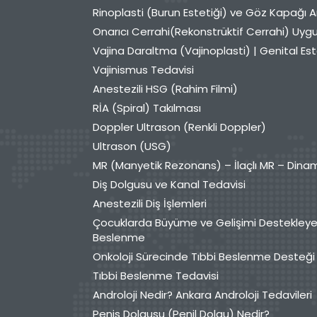
Rinoplasti (Burun Estetiği) ve Göz Kapağı A
Onarıcı Cerrahi(Rekonstrüktif Cerrahi) Uyg
Vajina Daraltma (Vajinoplasti) | Genital Est
Vajinismus Tedavisi
Anestezili HSG (Rahim Filmi)
RİA (Spiral) Takılması
Doppler Ultrason (Renkli Doppler)
Ultrason (USG)
MR (Manyetik Rezonans) – İlaçlı MR – Dina
Diş Dolgusu ve Kanal Tedavisi
Anestezili Diş İşlemleri
Çocuklarda Büyüme ve Gelişimi Destekleye
Beslenme
Onkoloji Sürecinde Tıbbi Beslenme Desteği
Tıbbi Beslenme Tedavisi
Androloji Nedir? Ankara Androloji Tedavileri
Penis Dolgusu (Penil Dolgu) Nedir?