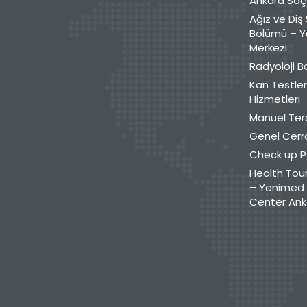
Ankara Saç 
Ağız ve Diş 
Bölümü – Y
Merkezi
Radyoloji 
Kan Testler
Hizmetleri
Manuel Ter
Genel Cerr
Check up P
Health Tour
– Yenimed 
Center Ank