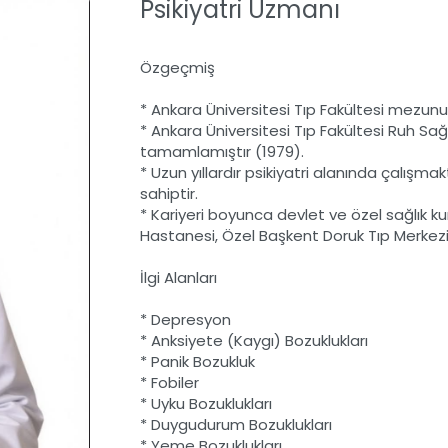
Psikiyatri Uzmanı
Özgeçmiş
* Ankara Üniversitesi Tıp Fakültesi mezun
* Ankara Üniversitesi Tıp Fakültesi Ruh Sağlı
tamamlamıştır (1979).
* Uzun yıllardır psikiyatri alanında çalışm
sahiptir.
* Kariyeri boyunca devlet ve özel sağlık k
Hastanesi, Özel Başkent Doruk Tıp Merke
İlgi Alanları
* Depresyon
* Anksiyete (Kaygı) Bozuklukları
* Panik Bozukluk
* Fobiler
* Uyku Bozuklukları
* Duygudurum Bozuklukları
* Yeme Bozuklukları