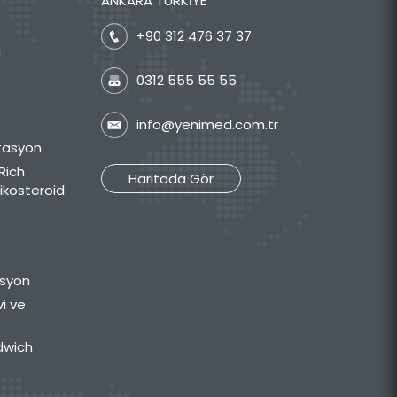
ANKARA TÜRKİYE
+90 312 476 37 37
i
0312 555 55 55
info@yenimed.com.tr
itasyon
Rich
Haritada Gör
tikosteroid
asyon
vi ve
dwich