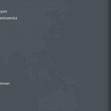
syon
rteriovenöz
Hormon