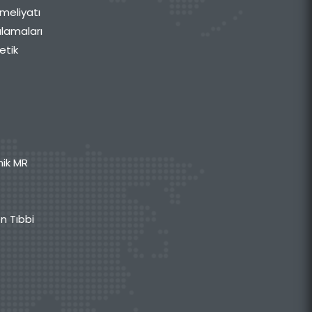
meliyatı
ulamaları
etik
mik MR
n Tıbbi