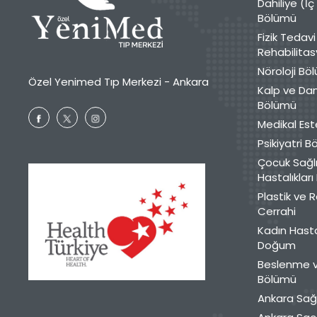
Dahiliye (İç
Bölümü
Fizik Tedavi
Rehabilita
Nöroloji Bö
Özel Yenimed Tıp Merkezi - Ankara
Kalp ve Da
Bölümü
Medikal Est
Psikiyatri 
Çocuk Sağlı
Hastalıklar
Plastik ve 
Cerrahi
Kadın Hasta
Doğum
Beslenme v
Bölümü
Ankara Sağ