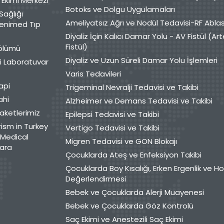
Ekimi Merkezi
Botoks ve Dolgu Uygulamaları
Sağlığı
Ameliyatsız Ağrı ve Nodül Tedavisi-RF Abla
enimed Tıp
Diyaliz İçin Kalıcı Damar Yolu - AV Fistül (A
Fistül)
Bölümü
Diyaliz ve Uzun Süreli Damar Yolu İşlemleri
i Laboratuvar
Varis Tedavileri
api
Trigeminal Nevralji Tedavisi ve Takibi
ahi
Alzheimer ve Demans Tedavisi ve Takibi
aketlerimiz
Epilepsi Tedavisi ve Takibi
ism in Turkey
Vertigo Tedavisi ve Takibi
Medical
Migren Tedavisi ve GON Blokajı
ara
Çocuklarda Ateş ve Enfeksiyon Takibi
Çocuklarda Boy Kısalığı, Erken Ergenlik ve 
Değerlendirmesi
Bebek ve Çocuklarda Alerji Muayenesi
Bebek ve Çocuklarda Göz Kontrolü
Saç Ekimi ve Anestezili Saç Ekimi