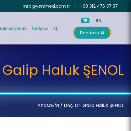
info@yenimed.com.tr
|
+90 312 476 37 37
TR
EN
Doktorlarımız
İletişim
Randevu Al
. Galip Haluk ŞENOL
Anasayfa
/ Doç. Dr. Galip Haluk ŞENOL