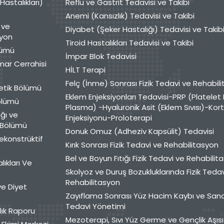
 Hastalıkları)
Reflü ve Gastrit Tedavisi ve Takibi
Anemi (Kansızlık) Tedavisi ve Takibi
 ve
Diyabet (Şeker Hastalığı) Tedavisi ve Takib
syon
Tiroid Hastalıkları Tedavisi ve Takibi
lümü
İmpar Blok Tedavisi
mar Cerrahisi
HİLT Terapi
Felç (İnme) Sonrası Fizik Tedavi ve Rehabil
etik Bölümü
Eklem Enjeksiyonları Tedavisi-PRP (Platelet 
Bölümü
Plasma) -Hyaluronik Asit (Eklem Sıvısı)-Kor
ğı ve
Enjeksiyonu-Proloterapi
ı Bölümü
Donuk Omuz (Adheziv Kapsülit) Tedavisi
Rekonstrüktif
Kırık Sonrası Fizik Tedavi ve Rehabilitasyon
Bel ve Boyun Fıtığı Fizik Tedavi ve Rehabilit
lıkları Ve
Skolyoz ve Duruş Bozukluklarında Fizik Teda
Rehabilitasyon
e Diyet
Zayıflama Sonrası Yüz Hacim Kaybı ve San
Tedavi Yönetimi
lık Raporu
Mezoterapi, Sıvı Yüz Germe ve Gençlik Aşısı