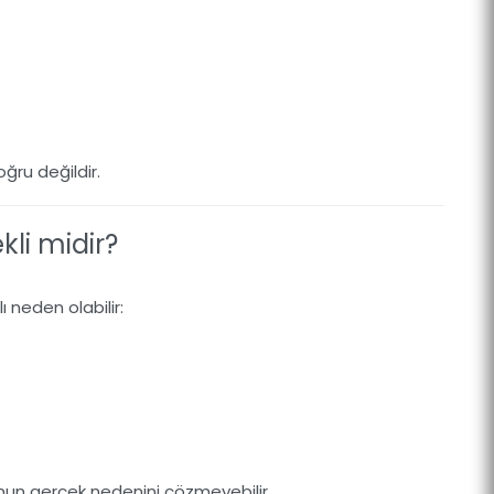
ğru değildir.
kli midir?
ı neden olabilir:
nun gerçek nedenini çözmeyebilir.