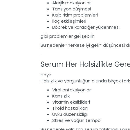
Alerjik reaksiyonlar
Tansiyon düşmesi
Kalp ritim problemleri
İlaç etkileşimleri
Böbrek ve karaciğer yüklenmesi
gibi problemler gelişebilir.
Bu nedenle “herkese iyi gelir” düşüncesi do
Serum Her Halsizlikte Gere
Hayır.
Halsizlik ve yorgunluğun altında birçok farkl
Viral enfeksiyonlar
Kansızlık
Vitamin eksiklikleri
Tiroid hastalıkları
Uyku düzensizliği
Stres ve yoğun tempo
Bu nedenle yalnızca serum takılması soru