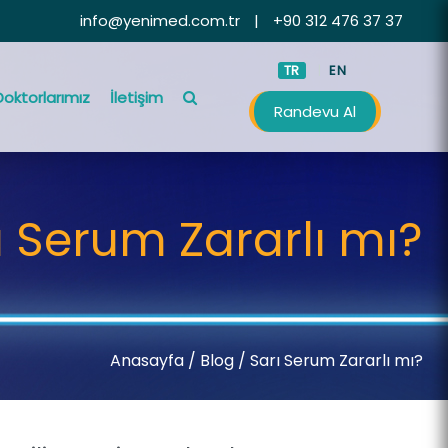
info@yenimed.com.tr
|
+90 312 476 37 37
TR
EN
Doktorlarımız
İletişim
Randevu Al
ı Serum Zararlı mı?
Anasayfa
/
Blog /
Sarı Serum Zararlı mı?