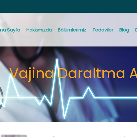
na Sayfa
Hakkımızda
Bölümlerimiz
Tedaviler
Blog
Vajina Daraltma A