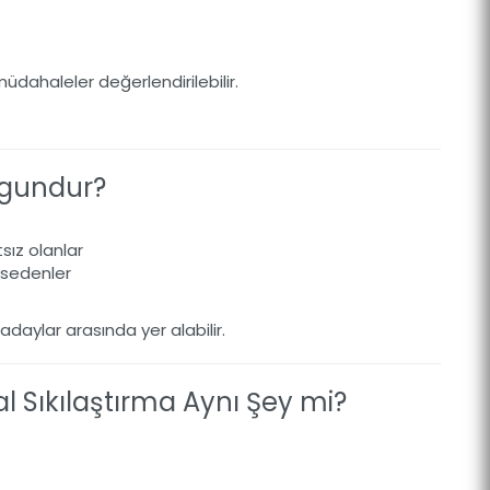
üdahaleler değerlendirilebilir.
Uygundur?
sız olanlar
ssedenler
aylar arasında yer alabilir.
nal Sıkılaştırma Aynı Şey mi?