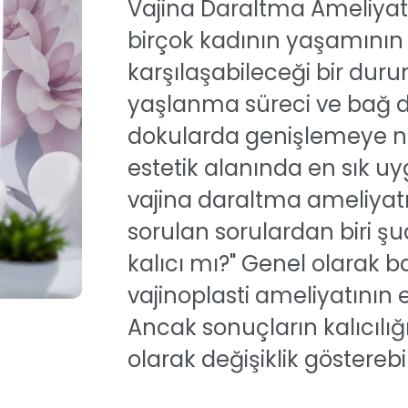
Vajina Daraltma Ameliyatı 
birçok kadının yaşamının
karşılaşabileceği bir dur
yaşlanma süreci ve bağ do
dokularda genişlemeye ned
estetik alanında en sık u
vajina daraltma ameliyatı
sorulan sorulardan biri ş
kalıcı mı?" Genel olarak ba
vajinoplasti ameliyatının e
Ancak sonuçların kalıcılığ
olarak değişiklik gösterebil