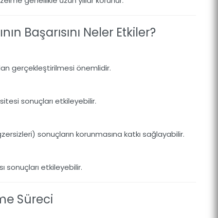
zelme genellikle uzun yıllar korunur.
ın Başarısını Neler Etkiler?
n gerçekleştirilmesi önemlidir.
tesi sonuçları etkileyebilir.
zersizleri) sonuçların korunmasına katkı sağlayabilir.
sonuçları etkileyebilir.
şme Süreci