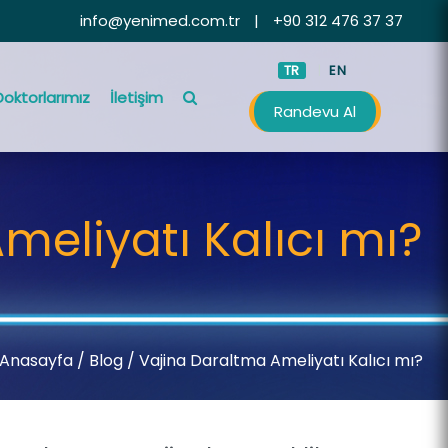
info@yenimed.com.tr
|
+90 312 476 37 37
TR
EN
Doktorlarımız
İletişim
Randevu Al
meliyatı Kalıcı mı?
Anasayfa
/
Blog /
Vajina Daraltma Ameliyatı Kalıcı mı?